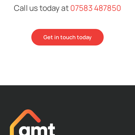
Call us today at
07583 487850
Get in touch today